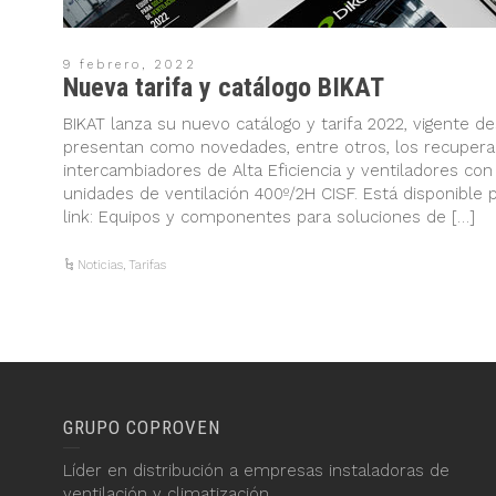
9 febrero, 2022
Nueva tarifa y catálogo BIKAT
BIKAT lanza su nuevo catálogo y tarifa 2022, vigente de
presentan como novedades, entre otros, los recuperad
intercambiadores de Alta Eficiencia y ventiladores con 
unidades de ventilación 400º/2H CISF. Está disponible 
link: Equipos y componentes para soluciones de […]
Noticias
,
Tarifas
GRUPO COPROVEN
Líder en distribución a empresas instaladoras de
ventilación y climatización.