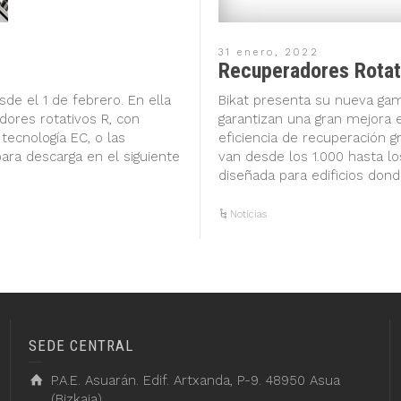
31 enero, 2022
Recuperadores Rotat
sde el 1 de febrero. En ella
Bikat presenta su nueva ga
ores rotativos R, con
garantizan una gran mejora e
tecnología EC, o las
eficiencia de recuperación g
para descarga en el siguiente
van desde los 1.000 hasta l
diseñada para edificios dond
Noticias
SEDE CENTRAL
P.A.E. Asuarán. Edif. Artxanda, P-9. 48950 Asua
(Bizkaia)