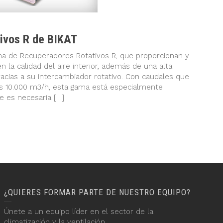
ivos R de BIKAT
ma de Recuperadores Rotativos R, que proporcionan y
n la calidad del aire interior, además de una alta
racias a su intercambiador rotativo. Con caudales que
os 10.000 m3/h, esta gama está especialmente
e es necesaria […]
¿QUIERES FORMAR PARTE DE NUESTRO EQUIPO?
Únete a un equipo líder en el sector de la
climatización y la ventilación