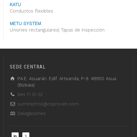
KATU
Conductos flexibles
METU SYSTEM
Uniones rectangulares| Tapas de inspección
SEDE CENTRAL
P.A.E. Asuarán. Edif. Artxanda, P-9. 48950 Asua
(Bizkaia)
944 71 10 02
suministros@coproven.com
Delegaciones