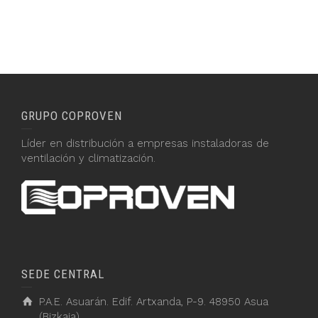
GRUPO COPROVEN
Líder en distribución a empresas instaladoras de
ventilación y climatización.
SEDE CENTRAL
P.A.E. Asuarán. Edif. Artxanda, P-9. 48950 Asua
(Bizkaia)