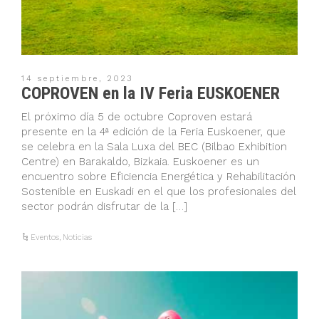
14 septiembre, 2023
COPROVEN en la IV Feria EUSKOENER
El próximo día 5 de octubre Coproven estará
presente en la 4ª edición de la Feria Euskoener, que
se celebra en la Sala Luxa del BEC (Bilbao Exhibition
Centre) en Barakaldo, Bizkaia. Euskoener es un
encuentro sobre Eficiencia Energética y Rehabilitación
Sostenible en Euskadi en el que los profesionales del
sector podrán disfrutar de la […]
Eventos
,
Noticias