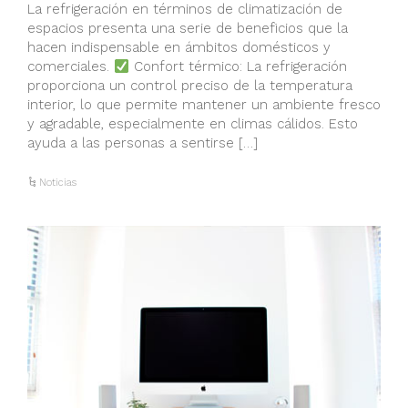
La refrigeración en términos de climatización de
espacios presenta una serie de beneficios que la
hacen indispensable en ámbitos domésticos y
comerciales.
Confort térmico: La refrigeración
proporciona un control preciso de la temperatura
interior, lo que permite mantener un ambiente fresco
y agradable, especialmente en climas cálidos. Esto
ayuda a las personas a sentirse […]
Noticias