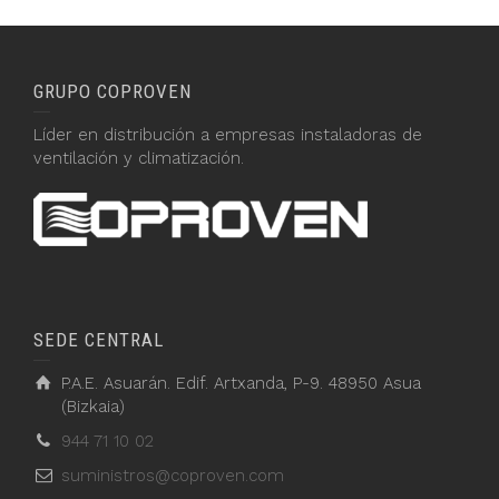
GRUPO COPROVEN
Líder en distribución a empresas instaladoras de
ventilación y climatización.
SEDE CENTRAL
P.A.E. Asuarán. Edif. Artxanda, P-9. 48950 Asua
(Bizkaia)
944 71 10 02
suministros@coproven.com