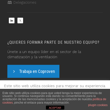
Delegaciones
¿QUIERES FORMAR PARTE DE NUESTRO EQUIPO?
Únete a un equipo líder en el sector de la
climatización y la ventilación
Trabaja en Coproven
Este sitio web utiliza cookies para mejorar su experiencia.
Asumiremos que está de acuerdo si continúa navegando
Este sitio web utiliza cookies para que usted tenga la mejor experiencia de
usuario. Si continúa navegando está dando su consentimiento para la
por nuestro sitio web.
© 2025 Suministros Coproven, S.L.
aceptación de las mencionadas cookies y la aceptación de nuestra
política de
Aviso Legal y Política de Privacidad
cookies
, pinche el enlace para mayor información.
Leer más
Aceptar y Cerrar
plugin cookies
ACEPTAR