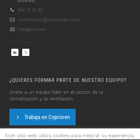
(Bizkaia)
944 71 10 02
suministros@coproven.com
Delegaciones
¿QUIERES FORMAR PARTE DE NUESTRO EQUIPO?
Únete a un equipo líder en el sector de la
climatización y la ventilación
Trabaja en Coproven
Este sitio web utiliza cookies para mejorar su experiencia.