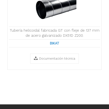
Tubería helicoidal fabricada GT con fleje de 137 mm
de acero galvanizado DX51D Z200.
BIKAT
Documentación técnica