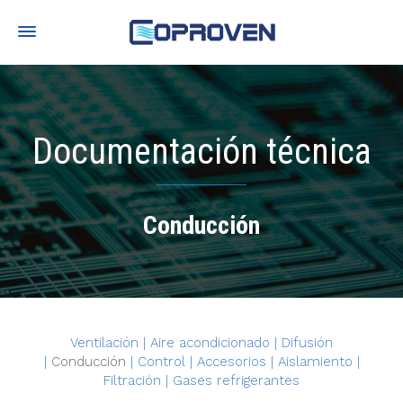
Documentación técnica
Conducción
Ventilación
|
Aire acondicionado
|
Difusión
|
Conducción
|
Control
|
Accesorios
|
Aislamiento
|
Filtración
|
Gases refrigerantes