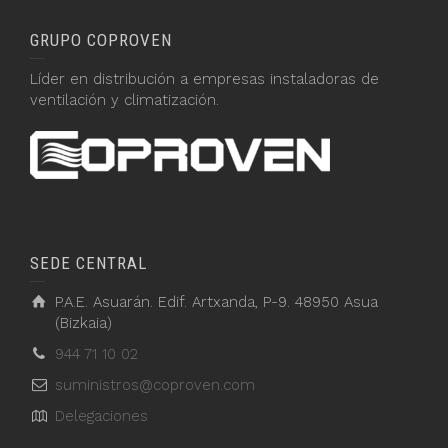
GRUPO COPROVEN
Líder en distribución a empresas instaladoras de
ventilación y climatización.
SEDE CENTRAL
P.A.E. Asuarán. Edif. Artxanda, P-9. 48950 Asua
(Bizkaia)
944 71 10 02
suministros@coproven.com
Delegaciones