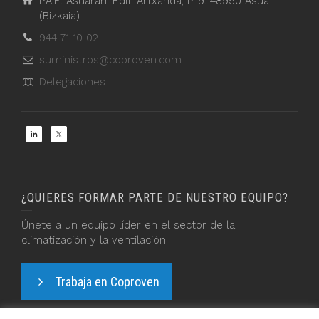
P.A.E. Asuarán. Edif. Artxanda, P-9. 48950 Asua
(Bizkaia)
944 71 10 02
suministros@coproven.com
Delegaciones
¿QUIERES FORMAR PARTE DE NUESTRO EQUIPO?
Únete a un equipo líder en el sector de la
climatización y la ventilación
Trabaja en Coproven