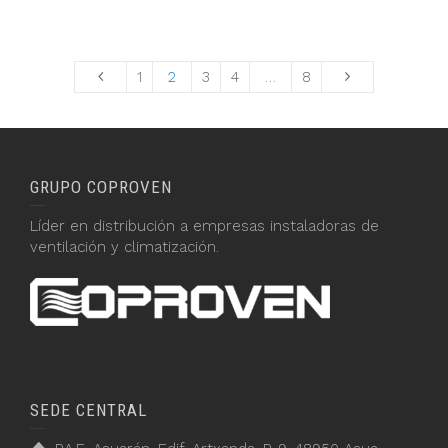
1
2
3
4
…
8
GRUPO COPROVEN
Líder en distribución a empresas instaladoras de
ventilación y climatización.
SEDE CENTRAL